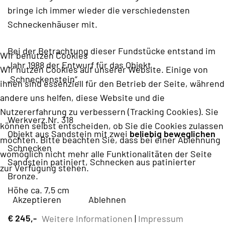
bringe ich immer wieder die verschiedensten
Schneckenhäuser mit.
Bei der Betrachtung dieser Fundstücke entstand im
Wir benutzen Cookies
Jahr 1988 der Entwurf für das Objekt
Wir nutzen Cookies auf unserer Website. Einige von
„Schneckenstein“.
ihnen sind essenziell für den Betrieb der Seite, während
andere uns helfen, diese Website und die
Nutzererfahrung zu verbessern (Tracking Cookies). Sie
Werkverz.Nr. 318
können selbst entscheiden, ob Sie die Cookies zulassen
Objekt aus Sandstein mit zwei
beliebig beweglichen
möchten. Bitte beachten Sie, dass bei einer Ablehnung
Schnecken
womöglich nicht mehr alle Funktionalitäten der Seite
Sandstein patiniert, Schnecken aus patinierter
zur Verfügung stehen.
Bronze.
Höhe ca. 7,5 cm
Akzeptieren
Ablehnen
€ 245,-
Weitere Informationen
|
Impressum